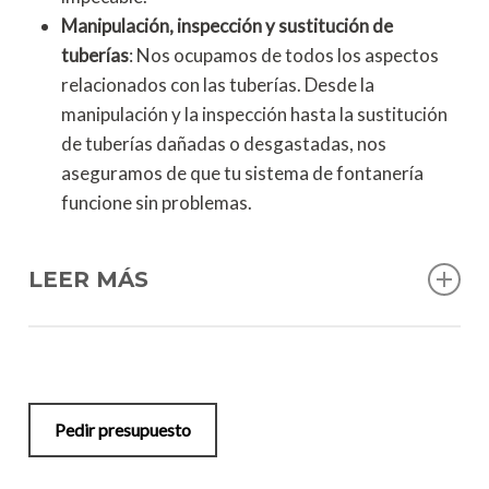
Manipulación, inspección y sustitución de
tuberías
: Nos ocupamos de todos los aspectos
relacionados con las tuberías. Desde la
manipulación y la inspección hasta la sustitución
de tuberías dañadas o desgastadas, nos
aseguramos de que tu sistema de fontanería
funcione sin problemas.
LEER MÁS
Reparación, mantenimiento e instalación de
equipos
: Ofrecemos servicios completos de
reparación, mantenimiento e instalación de
equipos como sistemas de aire acondicionado,
Pedir presupuesto
termos y sistemas de calefacción. Nuestros
expertos están capacitados en las últimas