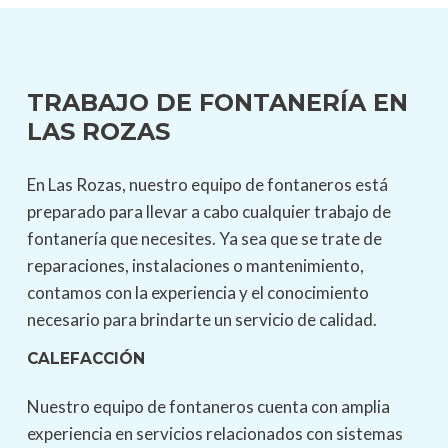
tecnologías y garantizan un trabajo de calidad.
Instalación de radiadores decorativos
: Si deseas
agregar un toque de estilo a tu hogar, nuestros
TRABAJO DE FONTANERÍA EN
fontaneros también pueden encargarse de la
LAS ROZAS
instalación de radiadores decorativos. Te
ayudamos a seleccionar los mejores diseños y
En Las Rozas, nuestro equipo de fontaneros está
nos aseguramos de que la instalación se realice
preparado para llevar a cabo cualquier trabajo de
de manera profesional.
fontanería que necesites. Ya sea que se trate de
Reparación de fugas y vías de agua
: Las fugas y
reparaciones, instalaciones o mantenimiento,
las vías de agua pueden causar daños
contamos con la experiencia y el conocimiento
significativos en tu hogar. Nuestro equipo de
necesario para brindarte un servicio de calidad.
fontaneros altamente capacitados puede
detectar y reparar rápidamente cualquier fuga o
CALEFACCIÓN
vía de agua, evitando así problemas mayores y
costosos.
Nuestro equipo de fontaneros cuenta con amplia
Disposición y reparación de electrodomésticos y
experiencia en servicios relacionados con sistemas