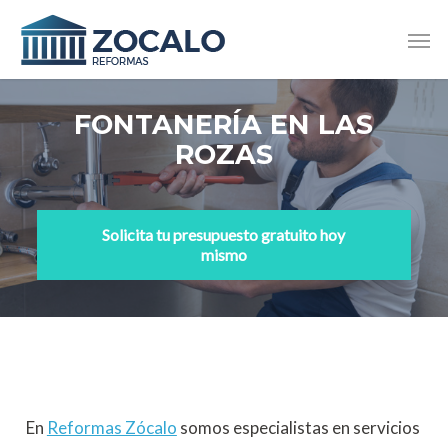
Skip
Men
to
main
content
FONTANERÍA EN LAS
ROZAS
Solicita tu presupuesto gratuito hoy
mismo
En
Reformas Zócalo
somos especialistas en servicios