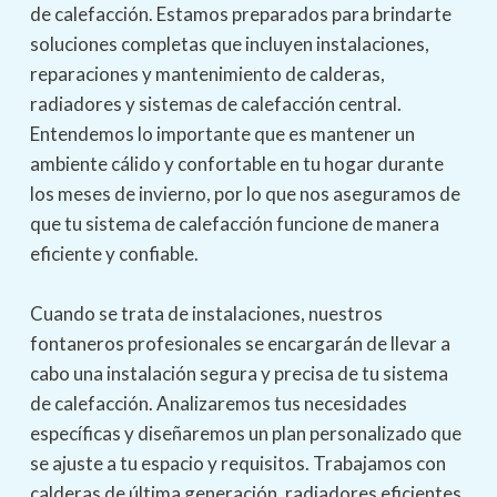
sanitarios
: Si tienes problemas con tus
de calefacción. Estamos preparados para brindarte
electrodomésticos o sanitarios, estamos aquí
soluciones completas que incluyen instalaciones,
para ayudarte. Nuestros fontaneros cuentan con
reparaciones y mantenimiento de calderas,
experiencia en la disposición y reparación de una
radiadores y sistemas de calefacción central.
amplia gama de electrodomésticos y sanitarios
Entendemos lo importante que es mantener un
para garantizar su correcto funcionamiento.
ambiente cálido y confortable en tu hogar durante
Despeje de atascos y obstrucciones
: Si enfrentas
los meses de invierno, por lo que nos aseguramos de
problemas de obstrucción en las tuberías de
que tu sistema de calefacción funcione de manera
aguas residuales, nuestros fontaneros tienen las
eficiente y confiable.
herramientas y el conocimiento necesarios para
despejar los atascos de manera efectiva.
Cuando se trata de instalaciones, nuestros
Restauramos el flujo normal de agua en poco
fontaneros profesionales se encargarán de llevar a
tiempo.
cabo una instalación segura y precisa de tu sistema
Servicios de urgencia las 24 horas
: Entendemos
de calefacción. Analizaremos tus necesidades
que los problemas de fontanería pueden ocurrir
específicas y diseñaremos un plan personalizado que
en cualquier momento, incluso en horas no
se ajuste a tu espacio y requisitos. Trabajamos con
laborables. Es por eso que ofrecemos servicios
calderas de última generación, radiadores eficientes