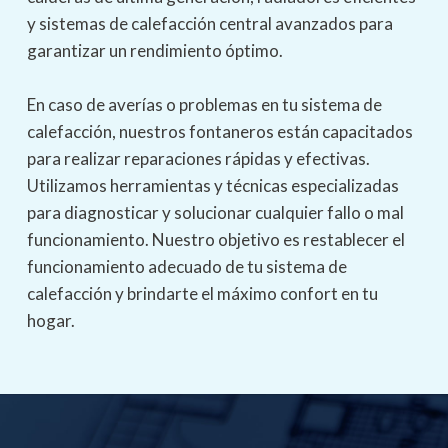
de urgencia las 24 horas para atender tus
y sistemas de calefacción central avanzados para
necesidades inmediatas.
garantizar un rendimiento óptimo.
En caso de averías o problemas en tu sistema de
Además, trabajamos todo tipo de materiales con
calefacción, nuestros fontaneros están capacitados
gran experiencia y resolución en nuestros proyectos,
para realizar reparaciones rápidas y efectivas.
como el plomo, el hierro, el zinc, polietileno,
Utilizamos herramientas y técnicas especializadas
polipropileno y las multicapas.
para diagnosticar y solucionar cualquier fallo o mal
funcionamiento. Nuestro objetivo es restablecer el
funcionamiento adecuado de tu sistema de
calefacción y brindarte el máximo confort en tu
hogar.