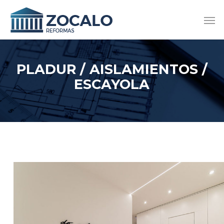
Skip
Men
to
main
content
PLADUR / AISLAMIENTOS /
ESCAYOLA