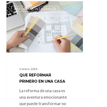
Que
REFORMAS INTEGRALES
reformar
primero
en
una
casa
3 enero, 2024
QUE REFORMAR
PRIMERO EN UNA CASA
La reforma de una casa es
una aventura emocionante
que puede transformar no