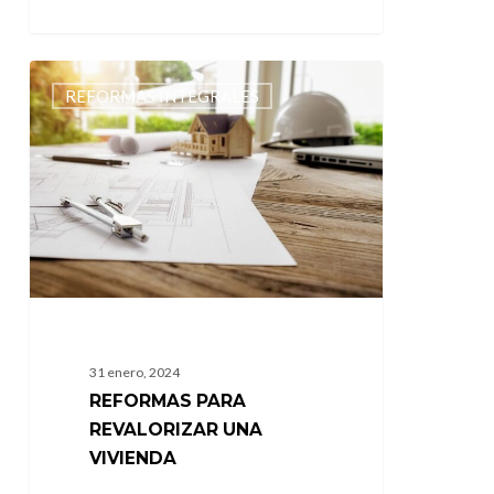
Reformas
REFORMAS INTEGRALES
para
revalorizar
una
vivienda
31 enero, 2024
REFORMAS PARA
REVALORIZAR UNA
VIVIENDA