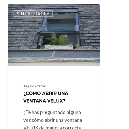
¿Cómo
SIN CATEGORÍA
Abrir
una
Ventana
Velux?
14 junio, 2024
¿CÓMO ABRIR UNA
VENTANA VELUX?
¿Te has preguntado alguna
vez cómo abrir una ventana
VELUX de manera correcta