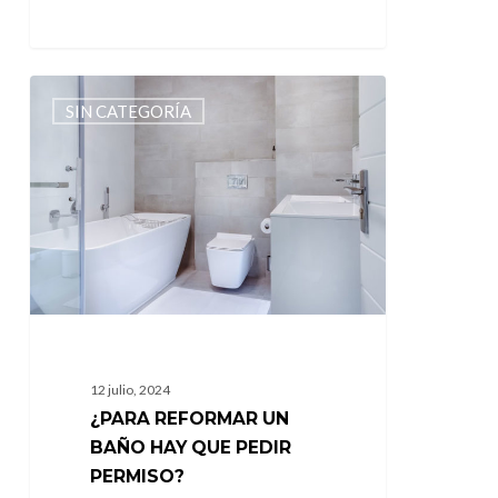
¿Para
SIN CATEGORÍA
reformar
un
baño
hay
que
pedir
permiso?
12 julio, 2024
¿PARA REFORMAR UN
BAÑO HAY QUE PEDIR
PERMISO?