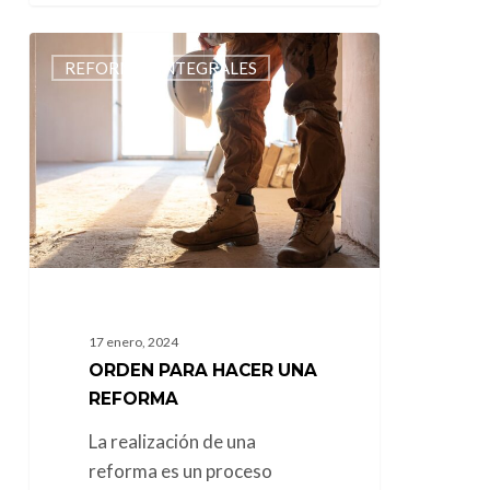
Orden
REFORMAS INTEGRALES
para
hacer
una
reforma
17 enero, 2024
ORDEN PARA HACER UNA
REFORMA
La realización de una
reforma es un proceso