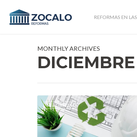
Skip
to
REFORMAS EN LAS
main
content
MONTHLY ARCHIVES
DICIEMBRE
Realizar
REFORMAS
reformas
sostenibles