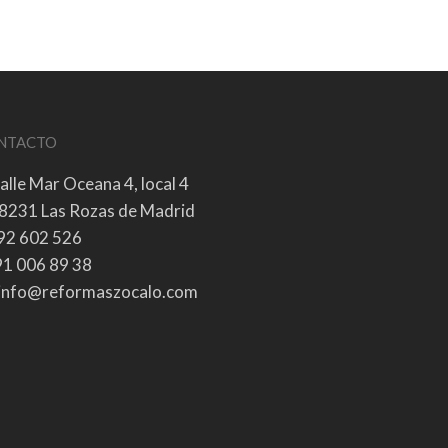
NTACTO
alle Mar Oceana 4, local 4
8231 Las Rozas de Madrid
92 602 526
1 006 89 38
info@reformaszocalo.com