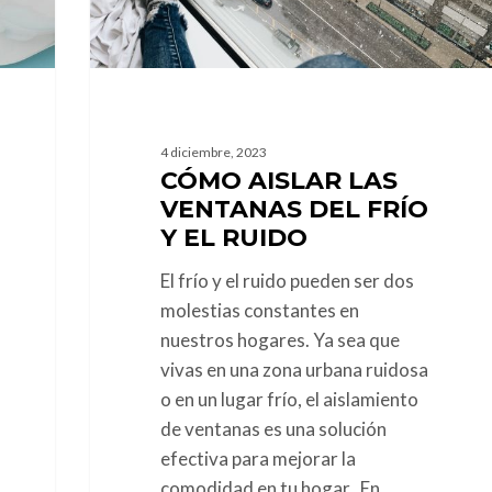
frío
y
el
ruido
4 diciembre, 2023
CÓMO AISLAR LAS
VENTANAS DEL FRÍO
Y EL RUIDO
El frío y el ruido pueden ser dos
molestias constantes en
nuestros hogares. Ya sea que
vivas en una zona urbana ruidosa
o en un lugar frío, el aislamiento
de ventanas es una solución
efectiva para mejorar la
comodidad en tu hogar. En