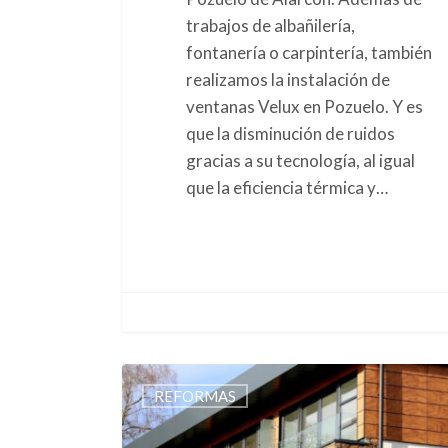
trabajos de albañilería,
fontanería o carpintería, también
realizamos la instalación de
ventanas Velux en Pozuelo. Y es
que la disminución de ruidos
gracias a su tecnología, al igual
que la eficiencia térmica y…
Instalación
REFORMAS
de
ventanas