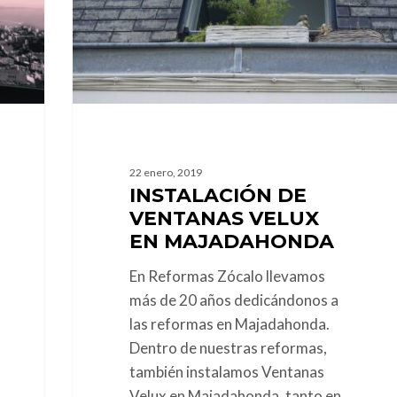
Majadahonda
22 enero, 2019
INSTALACIÓN DE
VENTANAS VELUX
EN MAJADAHONDA
En Reformas Zócalo llevamos
más de 20 años dedicándonos a
las reformas en Majadahonda.
Dentro de nuestras reformas,
también instalamos Ventanas
Velux en Majadahonda, tanto en