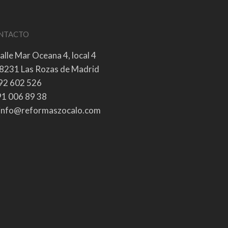
NTACTO
alle Mar Oceana 4, local 4
8231 Las Rozas de Madrid
92 602 526
1 006 89 38
info@reformaszocalo.com