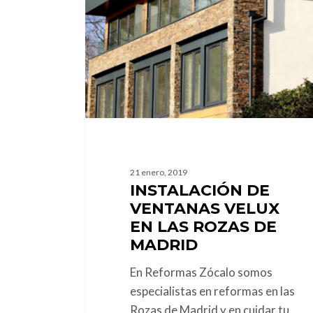
Velux
en
Las
Rozas
de
Madrid
21 enero, 2019
INSTALACIÓN DE
VENTANAS VELUX
EN LAS ROZAS DE
MADRID
En Reformas Zócalo somos
especialistas en reformas en las
Rozas de Madrid y en cuidar tu