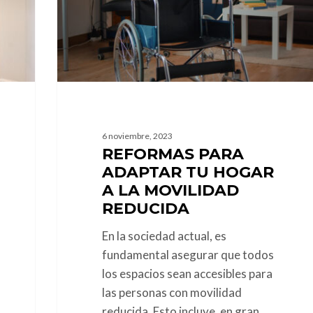
a
la
movilidad
reducida
6 noviembre, 2023
REFORMAS PARA
ADAPTAR TU HOGAR
A LA MOVILIDAD
REDUCIDA
En la sociedad actual, es
fundamental asegurar que todos
los espacios sean accesibles para
las personas con movilidad
reducida. Esto incluye, en gran