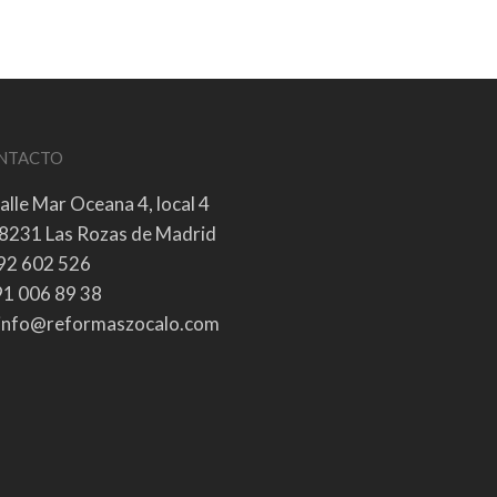
NTACTO
alle Mar Oceana 4, local 4
8231 Las Rozas de Madrid
92 602 526
1 006 89 38
info@reformaszocalo.com