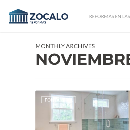
Skip
to
REFORMAS EN LAS
main
content
MONTHLY ARCHIVES
NOVIEMBRE
Cambiar
FONTANERÍA
la
bañera
por
ducha