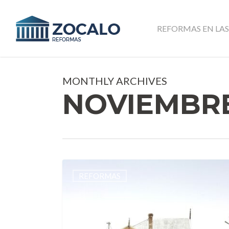
Skip
to
REFORMAS EN LAS
main
content
MONTHLY ARCHIVES
NOVIEMBRE
Las
REFORMAS
mejores
ideas
para
reformar