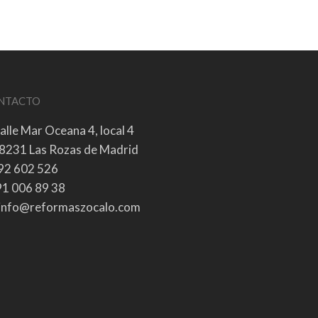
NTACTO
alle Mar Oceana 4, local 4
8231 Las Rozas de Madrid
92 602 526
1 006 89 38
info@reformaszocalo.com