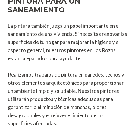
PINTURA PARA UN
final de calidad.
SANEAMIENTO
Ya sea que necesites renovar todas las habitaciones
La pintura también juega un papel importante en el
de tu hogar o solo una parte específica, nuestros
saneamiento de una vivienda. Si necesitas renovar las
pintores se encargarán de darle vida a tus espacios.
superficies de tu hogar para mejorar la higiene y el
Utilizamos técnicas y materiales adecuados para
aspecto general, nuestros pintores en Las Rozas
cada superficie, asegurando un acabado impecable y
están preparados para ayudarte.
duradero. Nuestro objetivo es hacer realidad tus
ideas y convertir tu hogar en el lugar de tus sueños.
Realizamos trabajos de pintura en paredes, techos y
otros elementos arquitectónicos para proporcionar
un ambiente limpio y saludable. Nuestros pintores
utilizarán productos y técnicas adecuadas para
garantizar la eliminación de manchas, olores
desagradables y el rejuvenecimiento de las
superficies afectadas.