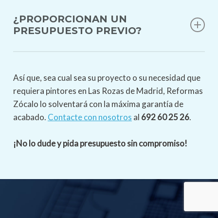
manera oportuna y eficiente.
¿LOS PINTORES ESTÁN DEBIDAMENTE
CAPACITADOS Y ASEGURADOS?
¿PROPORCIONAN UN
Sí, todos nuestros pintores en Las Rozas están
PRESUPUESTO PREVIO?
debidamente capacitados y cuentan con la
experiencia necesaria para realizar trabajos de
¿PROPORCIONAN UN PRESUPUESTO PREVIO?
pintura de alta calidad.
Sí, ofrecemos presupuestos personalizados y
Así que, sea cual sea su proyecto o su necesidad que
detallados para cada proyecto de pintura en Las
requiera pintores en Las Rozas de Madrid, Reformas
Rozas. Nuestro equipo evaluará tus necesidades y
Zócalo lo solventará con la máxima garantía de
requerimientos, y te proporcionará un presupuesto
acabado.
Contacte con nosotros
al
692 60 25 26
.
claro y transparente antes de comenzar cualquier
trabajo.
¡No lo dude y pida presupuesto sin compromiso!