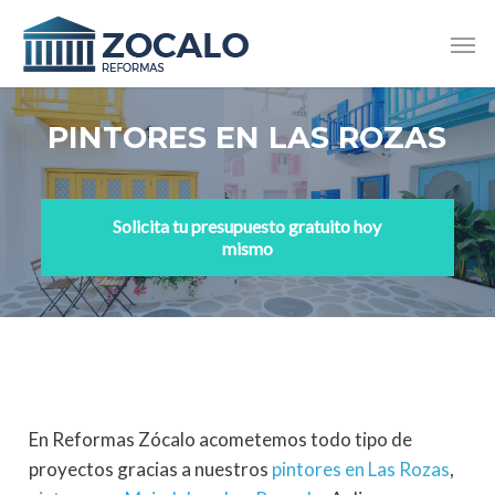
Skip
Men
to
main
content
PINTORES EN LAS ROZAS
Solicita tu presupuesto gratuito hoy
mismo
En Reformas Zócalo acometemos todo tipo de
proyectos gracias a nuestros
pintores en Las Rozas
,