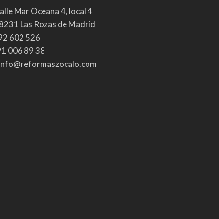
alle Mar Oceana 4, local 4
8231 Las Rozas de Madrid
92 602 526
1 006 89 38
info@reformaszocalo.com