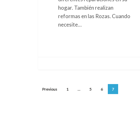
hogar. También realizan
reformas en las Rozas. Cuando
necesite…
Previous
1
…
5
6
7